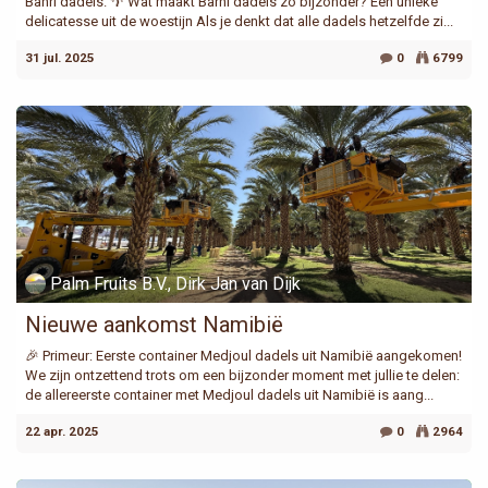
Bahri dadels. 🌴 Wat maakt Barhi dadels zo bijzonder? Een unieke
delicatesse uit de woestijn Als je denkt dat alle dadels hetzelfde zi...
31 jul. 2025
0
6799
Palm Fruits B.V., Dirk Jan van Dijk
Nieuwe aankomst Namibië
🎉 Primeur: Eerste container Medjoul dadels uit Namibië aangekomen!
We zijn ontzettend trots om een bijzonder moment met jullie te delen:
de allereerste container met Medjoul dadels uit Namibië is aang...
22 apr. 2025
0
2964