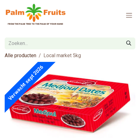
Overslaan naar inhoud
Alle producten
Local market 5kg
Verwacht sept 2026