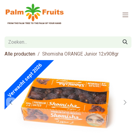
Overslaan naar inhoud
Alle producten
Shomisha ORANGE Junior 12x908gr
Verwacht sept 2026