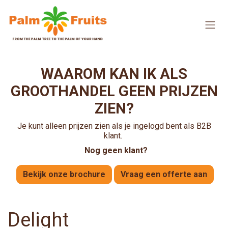
Overslaan naar inhoud
WAAROM KAN IK ALS
GROOTHANDEL GEEN PRIJZEN
ZIEN?
Je kunt alleen prijzen zien als je ingelogd bent als B2B
klant.
Nog geen klant?
Bekijk onze brochure
Vraag een offerte aan
Delight