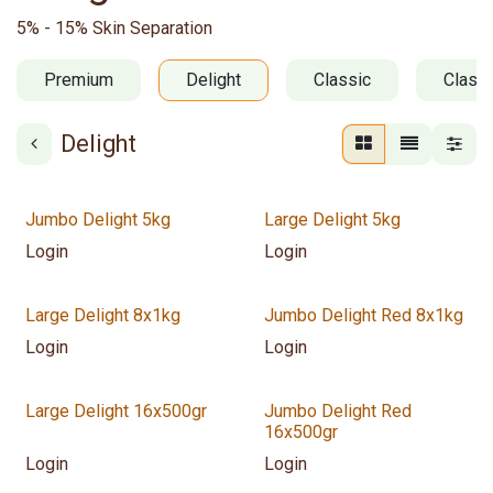
5% - 15% Skin Separation
Premium
Delight
Classic
Classi
Delight
Verwacht sept 2026
Verwacht sept 2026
Jumbo Delight 5kg
Large Delight 5kg
Login
Login
Verwacht sept 2026
Verwacht sept 2026
Large Delight 8x1kg
Jumbo Delight Red 8x1kg
Login
Login
Verwacht sept 2026
Verwacht sept 2026
Large Delight 16x500gr
Jumbo Delight Red
16x500gr
Login
Login