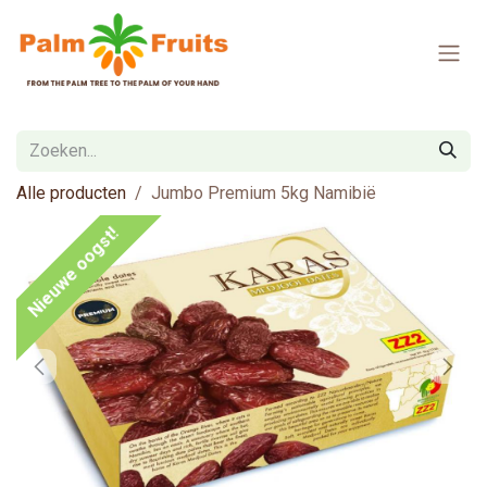
Overslaan naar inhoud
Alle producten
Jumbo Premium 5kg Namibië
Nieuwe oogst!